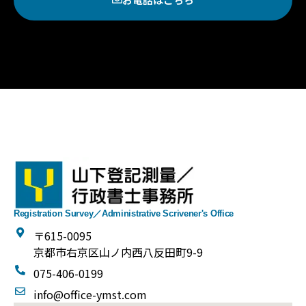
Registration Survey／Administrative Scrivener's Office
〒615-0095
京都市右京区山ノ内西八反田町9-9
075-406-0199
@ofni
moc.tsmy-eciffo